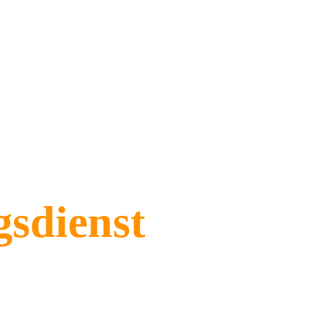
Mijn diensten
Onze realisaties (Galerij)
V
sdienst 
voor 
ties