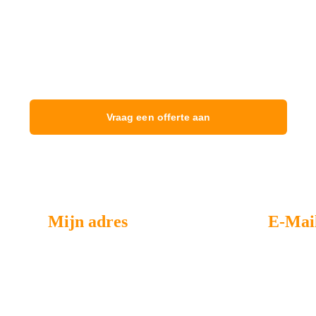
org voor de veiligheid van uw woning met onze professionele
Vraag een offerte aan
Mijn adres
E-Mai
39/4 Boulevard Bischoffsheim 1000 
mgrenov39@gma
Bruxelles