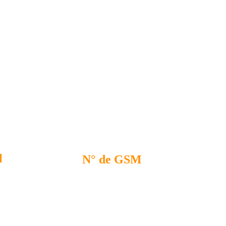
 service voor 
l
N° de GSM
0479 33 89 72
il.com