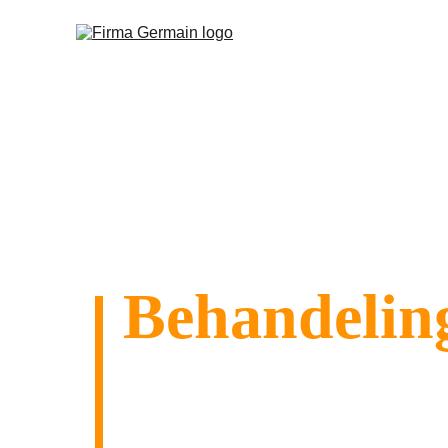
Home
Behandeling
dakconstruc