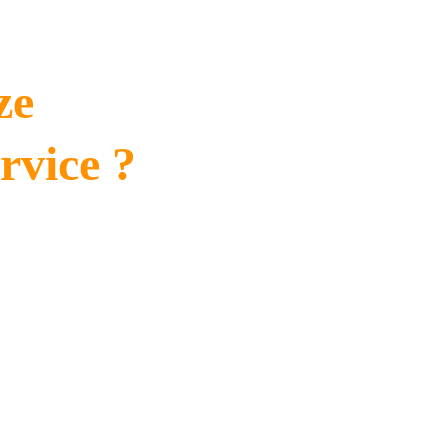
ze 
rvice ?
ken voor het behandelen van uw 
eniet u van langdurige bescherming 
ouden blijven. Onze professionele 
ng van uw dakconstructie.