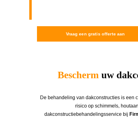
Bescherming en regelmatig onderhoud van uw
duurzaamheid te behouden, en om de veilighe
Vraag een gratis offerte aan
Bescherm
 uw dakc
De behandeling van dakconstructies is een cr
risico op schimmels, houtaan
dakconstructiebehandelingsservice bij 
Fir