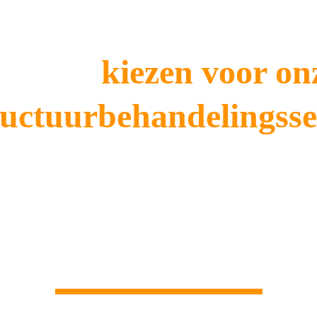
aarom 
kiezen voor on
uctuurbehandelingsse
aakt gebruik van geavanceerde en milieuvriendelijke technie
diging te minimaliseren. Door te investeren in onze service g
e schimmels, terwijl de waarde en integriteit van uw huis beh
nderen betrouwbare en duurzame resultaten voor de beschermi