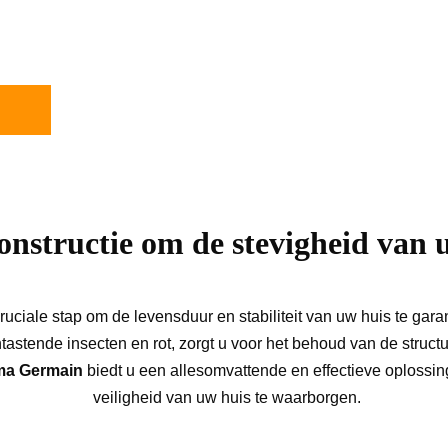
 dakconstructie zijn essentieel om de stevigheid en 
id en stabiliteit van uw huis te waarborgen.
onstructie om de stevigheid van 
uciale stap om de levensduur en stabiliteit van uw huis te garan
tastende insecten en rot, zorgt u voor het behoud van de struc
ma Germain
 biedt u een allesomvattende en effectieve oplossi
veiligheid van uw huis te waarborgen.