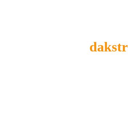
W
dakstr
Ons ervaren team bij 
Firma Germain
 m
dakconstructie, om de risico's op bescha
tegen schadelijke insecten en destructiev
aanpak en toewijding aan kwaliteit gara