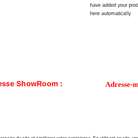
have added your produc
here automatically
esse ShowRoom : 
Adresse-m
enval 1332 – Avenue Albert Ier, 303
faystoiture.belgiqu
copyri
ssaire du site et améliorer votre expérience. En utilisant ce site, vo