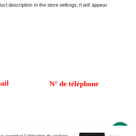
t description in the store settings, it will appear
ail
N° de téléphone
0496 37 06 37
e@gmail.com
02 790 74 30
ght © 2024 - création de site internet
us acceptez l'utilisation de cookies.