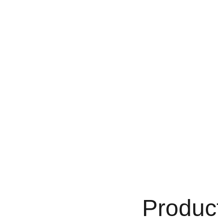
ier Spécialisée De Père En Fil
es Services
Nos Réalisations (Galerie)
Demande De Devis
Blog
Produc