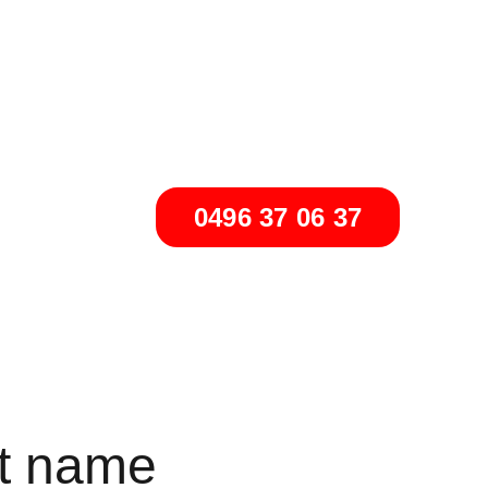
s -> DEVIS GRATUIT
0496 37 06 37
t name